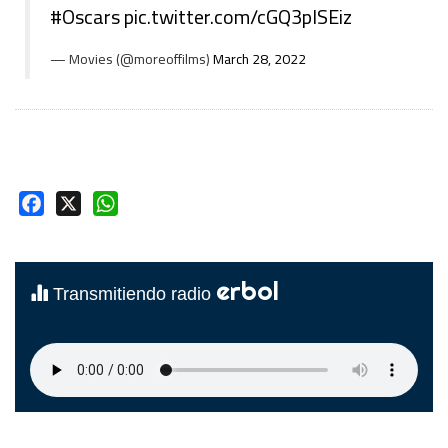
#Oscars
pic.twitter.com/cGQ3plSEiz
— Movies (@moreoffilms)
March 28, 2022
Facebook
X
WhatsApp
erbol
Transmitiendo radio