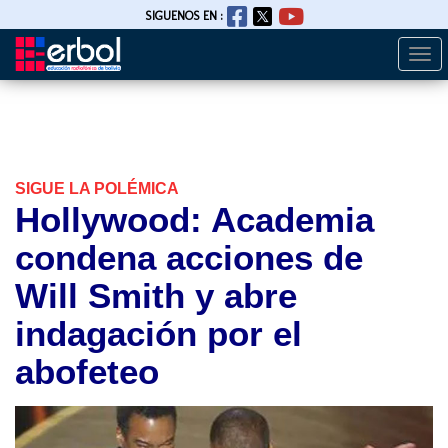
SIGUENOS EN :
Togg
Pasar
navi
al
contenido
principal
SIGUE LA POLÉMICA
Hollywood: Academia
condena acciones de
Will Smith y abre
indagación por el
abofeteo