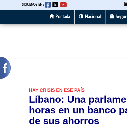
SIGUENOS EN :
Portada
Nacional
Segur
Pasar
al
contenido
principal
HAY CRISIS EN ESE PAÍS
Líbano: Una parlamen
horas en un banco par
de sus ahorros