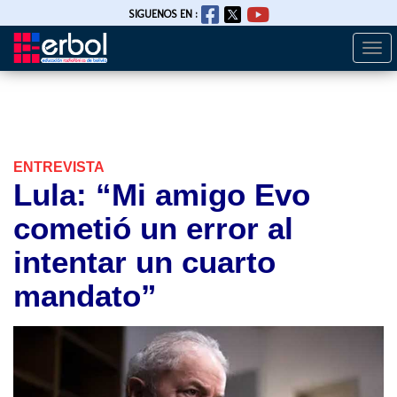
SIGUENOS EN :
Togg
Pasar
navi
al
contenido
principal
ENTREVISTA
Lula: “Mi amigo Evo
cometió un error al
intentar un cuarto
mandato”