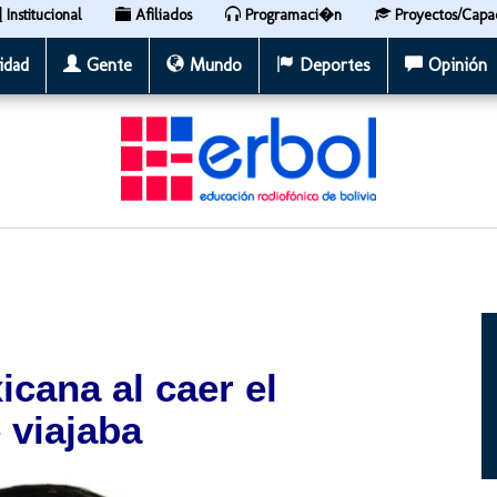
Institucional
Afiliados
Programaci�n
Proyectos/Capa
idad
Gente
Mundo
Deportes
Opinión
cana al caer el
 viajaba