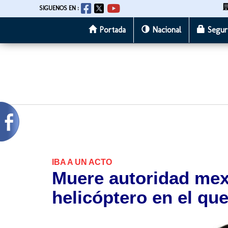
SIGUENOS EN :
Portada
Nacional
Segur
Pasar
al
contenido
principal
IBA A UN ACTO
Muere autoridad mexi
helicóptero en el que