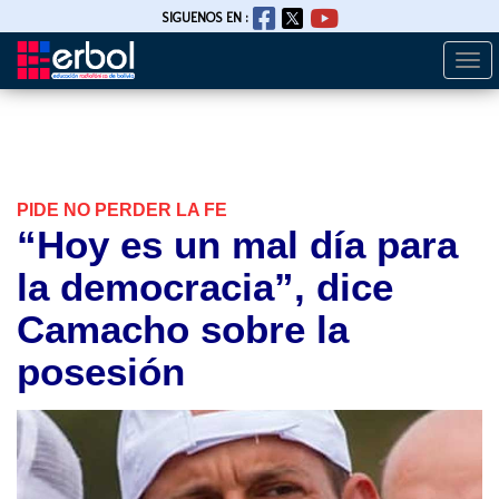
SIGUENOS EN :
Togg
Pasar
navi
al
contenido
principal
PIDE NO PERDER LA FE
“Hoy es un mal día para
la democracia”, dice
Camacho sobre la
posesión