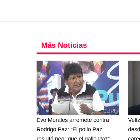
Más Noticias
Evo Morales arremete contra
Velt
Rodrigo Paz: “El pollo Paz
desd
resultó peor que el gallo Paz”
care