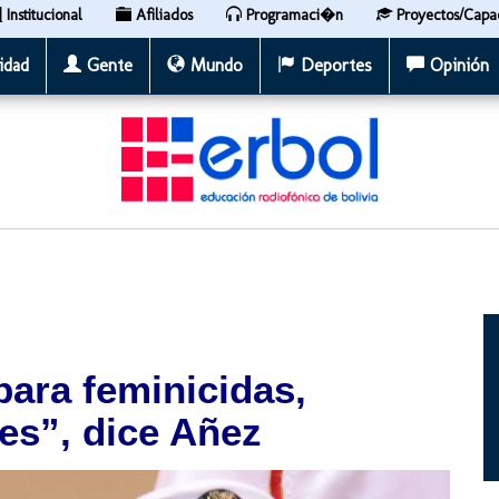
Institucional
Afiliados
Programaci�n
Proyectos/Capa
idad
Gente
Mundo
Deportes
Opinión
para feminicidas,
es”, dice Añez