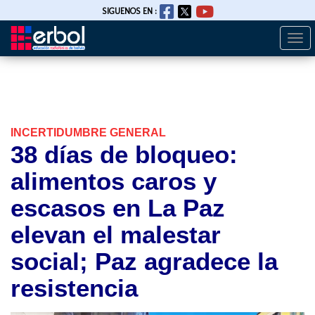
SIGUENOS EN :
Togg
Pasar
navi
al
contenido
principal
INCERTIDUMBRE GENERAL
38 días de bloqueo:
alimentos caros y
escasos en La Paz
elevan el malestar
social; Paz agradece la
resistencia