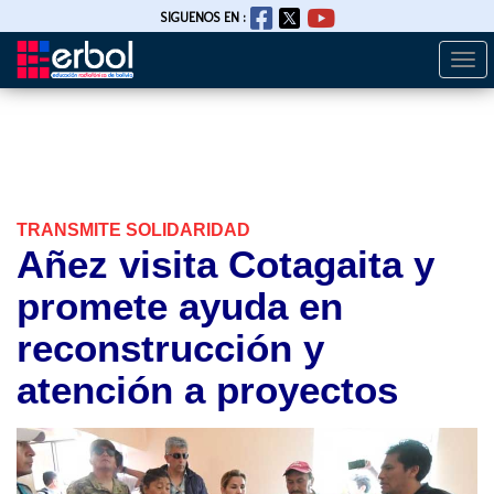
SIGUENOS EN :
Togg
Pasar
navi
al
contenido
principal
TRANSMITE SOLIDARIDAD
Añez visita Cotagaita y
promete ayuda en
reconstrucción y
atención a proyectos