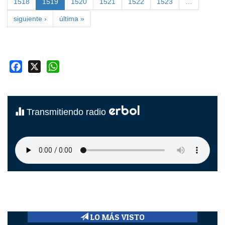
1518
1519
1520
1521
1522
1523
…
siguiente ›
última »
Facebook
X
WhatsApp
erbol
Transmitiendo radio
LO MÁS VISTO