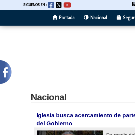
SIGUENOS EN :
Portada
Nacional
Segur
Pasar
al
contenido
principal
Nacional
Iglesia busca acercamiento de part
del Gobierno
En medio del 