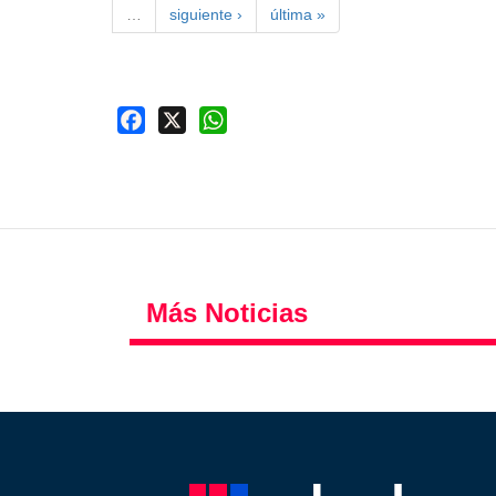
…
siguiente ›
última »
Facebook
X
WhatsApp
Más Noticias