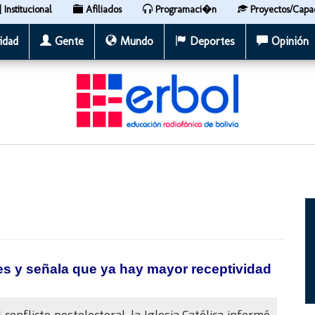
Institucional
Afiliados
Programaci�n
Proyectos/Capa
idad
Gente
Mundo
Deportes
Opinión
es y señala que ya hay mayor receptividad
conflicto postelectoral, la Iglesia Católica informó