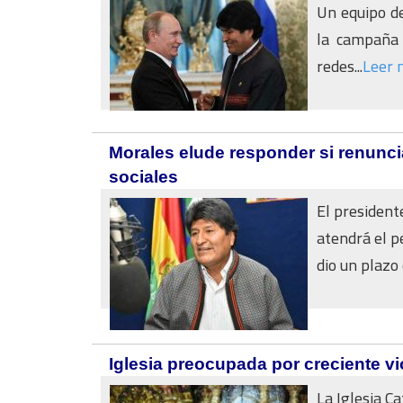
Un equipo de
la campaña 
redes...
Leer 
Morales elude responder si renunc
sociales
El president
atendrá el pe
dio un plazo d
Iglesia preocupada por creciente v
La Iglesia Ca