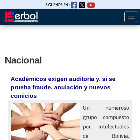
SIGUENOS EN :
Togg
Pasar
navi
al
contenido
principal
Nacional
Académicos exigen auditoría y, si se
prueba fraude, anulación y nuevos
comicios
Un numeroso
grupo compuesto
por intelectuales
de Bolivia,