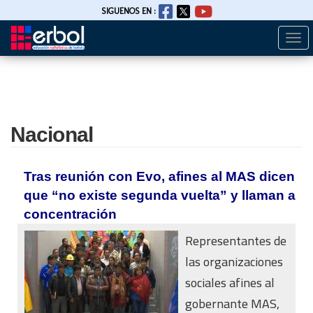
SIGUENOS EN :
Togg
Pasar
navi
al
contenido
principal
Nacional
Tras reunión con Evo, afines al MAS dicen
que “no existe segunda vuelta” y llaman a
concentración
Representantes de
las organizaciones
sociales afines al
gobernante MAS,