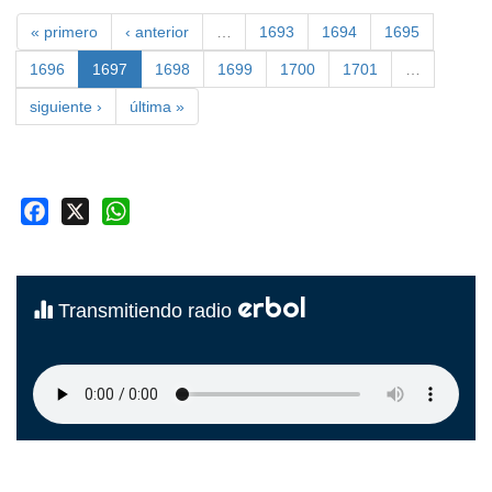
« primero
‹ anterior
…
1693
1694
1695
1696
1697
1698
1699
1700
1701
…
siguiente ›
última »
Facebook
X
WhatsApp
erbol
Transmitiendo radio