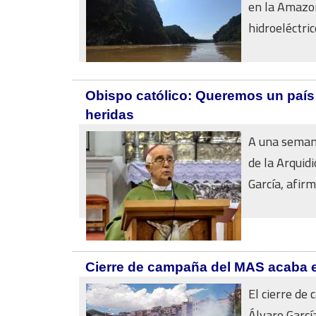
en la Amazon
hidroeléctric
Obispo católico: Queremos un país
heridas
A una semana
de la Arquid
García, afirmó
Cierre de campaña del MAS acaba e
El cierre de
Álvaro Garcí