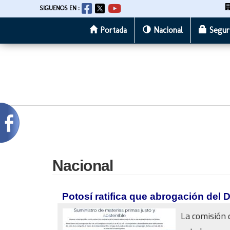
SIGUENOS EN :
Portada
Nacional
Segur
Pasar
al
contenido
principal
Nacional
Potosí ratifica que abrogación del 
La comisión 