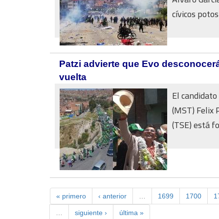
cívicos potosi
Patzi advierte que Evo desconocerá
vuelta
El candidato
(MST) Felix 
(TSE) está f
« primero
‹ anterior
…
1699
1700
1
…
siguiente ›
última »