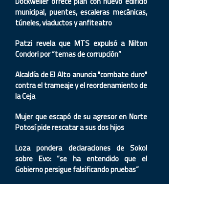
Dockweiler ofrece plan con nuevo edificio
municipal, puentes, escaleras mecánicas,
túneles, viaductos y anfiteatro
Patzi revela que MTS expulsó a Nilton
Condori por “temas de corrupción”
Alcaldía de El Alto anuncia "combate duro"
contra el trameaje y el reordenamiento de
la Ceja
Mujer que escapó de su agresor en Norte
Potosí pide rescatar a sus dos hijos
Loza pondera declaraciones de Sokol
sobre Evo: “se ha entendido que el
Gobierno persigue falsificando pruebas”