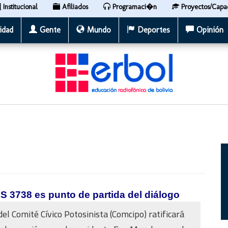
Institucional
Afiliados
Programaci�n
Proyectos/Capa
idad
Gente
Mundo
Deportes
Opinión
DS 3738 es punto de partida del diálogo
del Comité Cívico Potosinista (Comcipo) ratificará