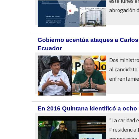
este lunes e
abrogación de
Gobierno acentúa ataques a Carlos M
Ecuador
Dos ministro
al candidato 
enfrentamien
En 2016 Quintana identificó a ocho 
“La caridad 
Presidencia 
menos ocho f