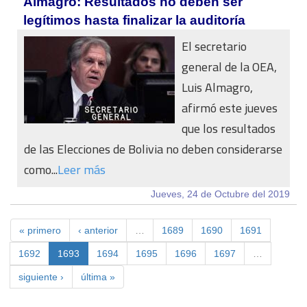
Almagro: Resultados no deben ser
legítimos hasta finalizar la auditoría
El secretario
general de la OEA,
Luis Almagro,
afirmó este jueves
que los resultados
de las Elecciones de Bolivia no deben considerarse
como...
Leer más
Jueves, 24 de Octubre del 2019
« primero
‹ anterior
…
1689
1690
1691
1692
1693
1694
1695
1696
1697
…
siguiente ›
última »