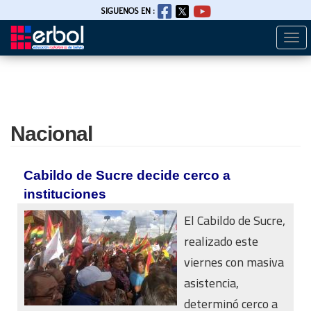
SIGUENOS EN :
Togg
Pasar
navi
al
contenido
principal
Nacional
Cabildo de Sucre decide cerco a
instituciones
El Cabildo de Sucre,
realizado este
viernes con masiva
asistencia,
determinó cerco a