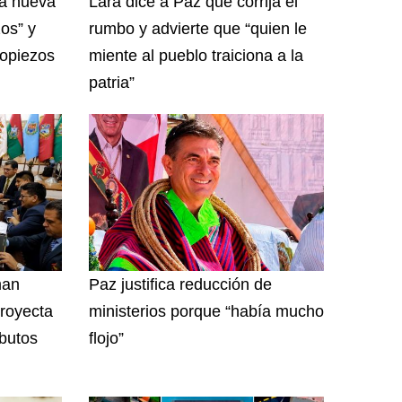
na nueva
Lara dice a Paz que corrija el
zos” y
rumbo y advierte que “quien le
ropiezos
miente al pueblo traiciona a la
patria”
man
Paz justifica reducción de
royecta
ministerios porque “había mucho
ibutos
flojo”