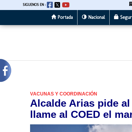
SIGUENOS EN :
Portada
Nacional
Segur
Pasar
al
contenido
principal
VACUNAS Y COORDINACIÓN
Alcalde Arias pide a
llame al COED el ma