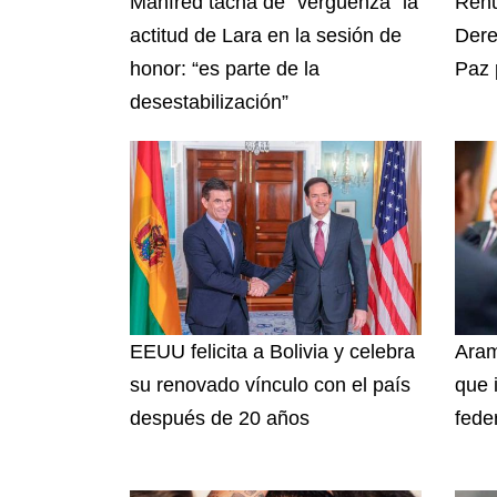
Manfred tacha de “vergüenza” la
Renu
actitud de Lara en la sesión de
Dere
honor: “es parte de la
Paz 
desestabilización”
EEUU felicita a Bolivia y celebra
Aram
su renovado vínculo con el país
que 
después de 20 años
fede