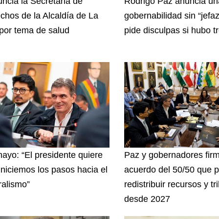
ncia la Secretaria de
Rodrigo Paz anuncia u
chos de la Alcaldía de La
gobernabilidad sin “jefa
por tema de salud
pide disculpas si hubo t
ayo: “El presidente quiere
Paz y gobernadores fir
iniciemos los pasos hacia el
acuerdo del 50/50 que p
ralismo”
redistribuir recursos y tr
desde 2027