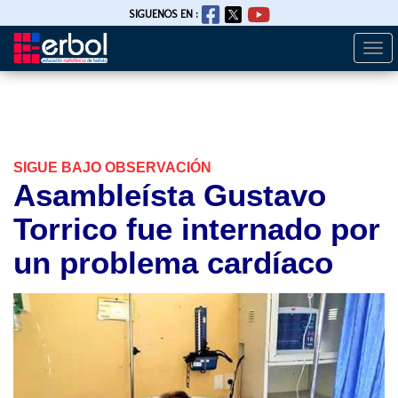
SIGUENOS EN :
Togg
Pasar
navi
al
contenido
principal
SIGUE BAJO OBSERVACIÓN
Asambleísta Gustavo
Torrico fue internado por
un problema cardíaco