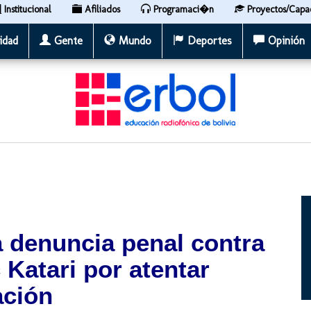
Institucional
Afiliados
Programaci�n
Proyectos/Capa
idad
Gente
Mundo
Deportes
Opinión
a denuncia penal contra
 Katari por atentar
ación