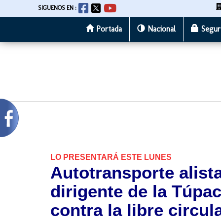
SIGUENOS EN :
Portada
Nacional
Segur
Pasar
al
contenido
principal
LO PRESENTARÁ ESTE LUNES
Autotransporte alist
dirigente de la Túpac
contra la libre circul