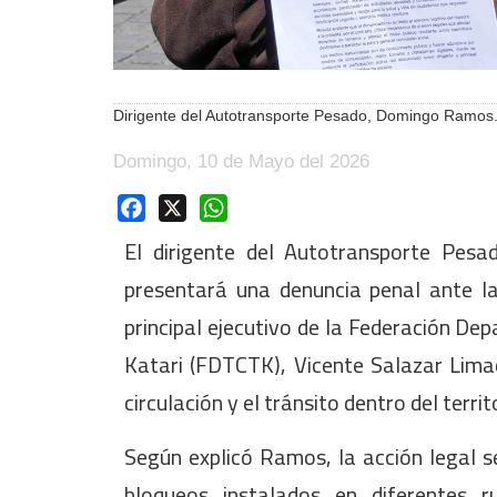
Dirigente del Autotransporte Pesado, Domingo Ramos
Domingo, 10 de Mayo del 2026
Facebook
X
WhatsApp
El dirigente del Autotransporte Pes
presentará una denuncia penal ante l
principal ejecutivo de la Federación D
Katari (FDTCTK), Vicente Salazar Limac
circulación y el tránsito dentro del territ
Según explicó Ramos, la acción legal s
bloqueos instalados en diferentes r