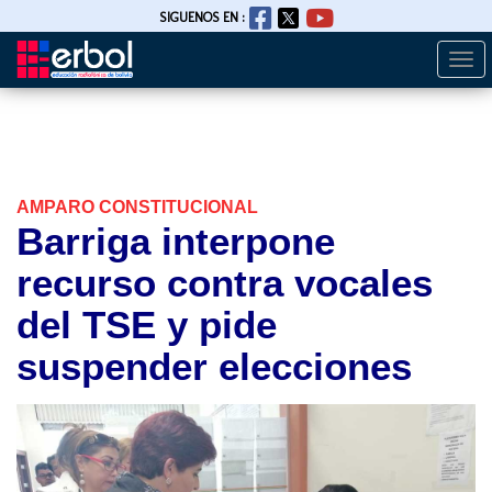
SIGUENOS EN :
Togg
Pasar
navi
al
contenido
principal
AMPARO CONSTITUCIONAL
Barriga interpone
recurso contra vocales
del TSE y pide
suspender elecciones