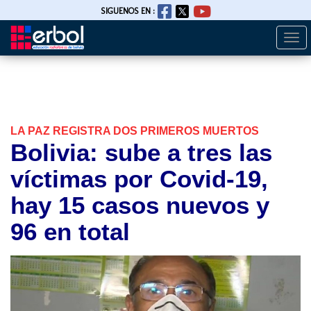
SIGUENOS EN :
Togg
Pasar
navi
al
contenido
principal
LA PAZ REGISTRA DOS PRIMEROS MUERTOS
Bolivia: sube a tres las
víctimas por Covid-19,
hay 15 casos nuevos y
96 en total