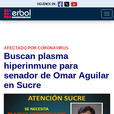
SIGUENOS EN :
Togg
Pasar
navi
al
contenido
principal
AFECTADO POR CORONAVIRUS
Buscan plasma
hiperinmune para
senador de Omar Aguilar
en Sucre