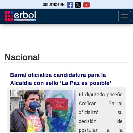
SIGUENOS EN :
Togg
Pasar
navi
al
contenido
principal
Nacional
Barral oficializa candidatura para la
Alcaldía con sello ‘La Paz es posible’
El diputado paceño
Amílcar Barral
oficializó su
decisión de
postular a la