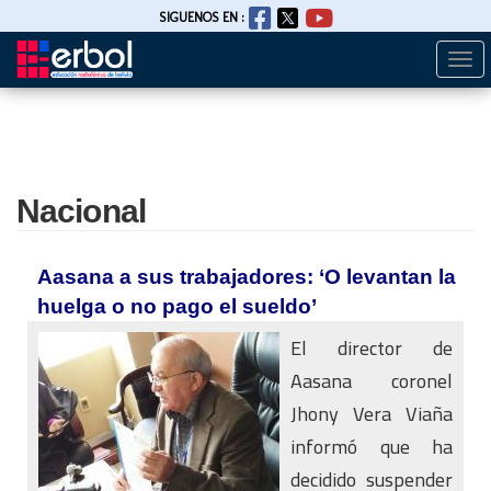
SIGUENOS EN :
Togg
Pasar
navi
al
contenido
principal
Nacional
Aasana a sus trabajadores: ‘O levantan la
huelga o no pago el sueldo’
El director de
Aasana coronel
Jhony Vera Viaña
informó que ha
decidido suspender