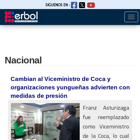
SIGUENOS EN :
Togg
Pasar
navi
al
contenido
principal
Nacional
Cambian al Viceministro de Coca y
organizaciones yungueñas advierten con
medidas de presión
Franz Asturizaga
fue reemplazado
como Viceministro
de la Coca, lo cual