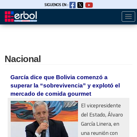
SIGUENOS EN :
Togg
Pasar
navi
al
contenido
principal
Nacional
García dice que Bolivia comenzó a
superar la “sobrevivencia” y explotó el
mercado de comida gourmet
El vicepresidente
del Estado, Álvaro
García Linera, en
una reunión con