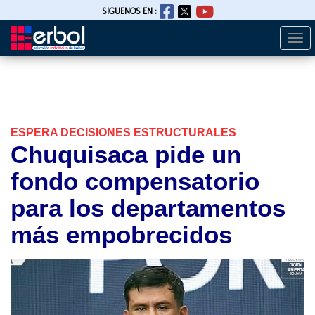
SIGUENOS EN :
Togg
Pasar
navi
al
contenido
principal
ESPERA DECISIONES ESTRUCTURALES
Chuquisaca pide un
fondo compensatorio
para los departamentos
más empobrecidos