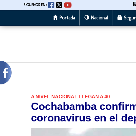
SIGUENOS EN :
Portada
Nacional
Segur
Pasar
al
contenido
principal
A NIVEL NACIONAL LLEGAN A 40
Cochabamba confirm
coronavirus en el d