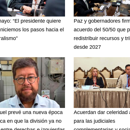
ayo: “El presidente quiere
Paz y gobernadores fir
iniciemos los pasos hacia el
acuerdo del 50/50 que p
ralismo”
redistribuir recursos y tr
desde 2027
el prevé una nueva época
Acuerdan dar celeridad 
ica en que la división ya no
para las judiciales
 entre derechas e izquierdas
complementarias y socia