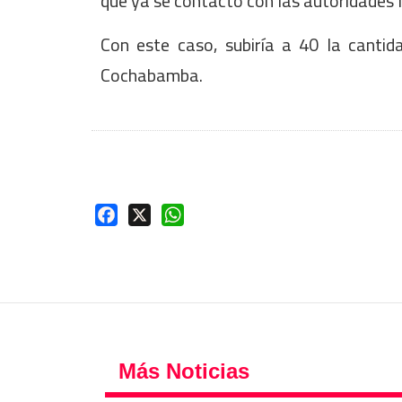
que ya se contactó con las autoridades l
Con este caso, subiría a 40 la cantida
Cochabamba.
Facebook
X
WhatsApp
Más Noticias