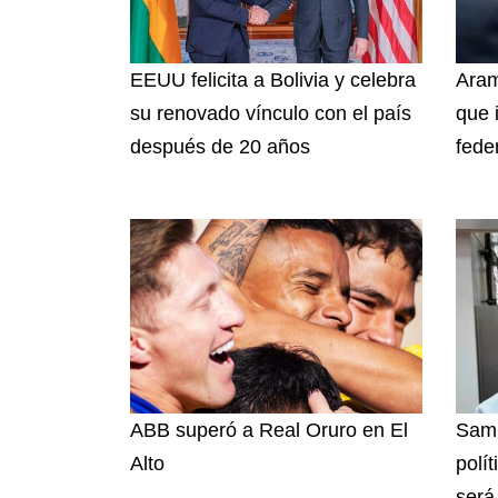
EEUU felicita a Bolivia y celebra
Aram
su renovado vínculo con el país
que 
después de 20 años
fede
ABB superó a Real Oruro en El
Samu
Alto
polít
será