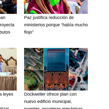
man
Paz justifica reducción de
royecta
ministerios porque “había mucho
ibutos
flojo”
a leyes
Dockweiler ofrece plan con
nuevo edificio municipal,
lizar
puentes, escaleras mecánicas,