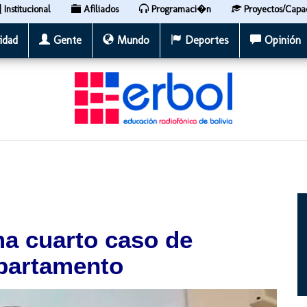
Institucional
Afiliados
Programaci�n
Proyectos/Capa
idad
Gente
Mundo
Deportes
Opinión
a cuarto caso de
epartamento