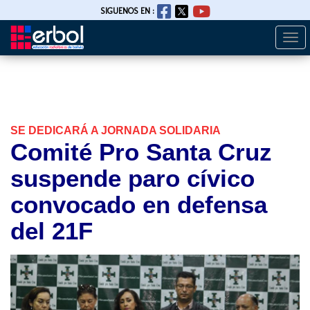
SIGUENOS EN :
Togg
Pasar
navi
al
contenido
principal
SE DEDICARÁ A JORNADA SOLIDARIA
Comité Pro Santa Cruz
suspende paro cívico
convocado en defensa
del 21F