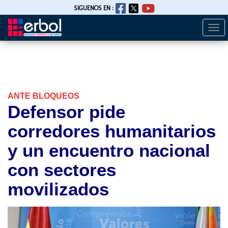
SIGUENOS EN :
Togg
Pasar
navi
al
contenido
principal
ANTE BLOQUEOS
Defensor pide
corredores humanitarios
y un encuentro nacional
con sectores
movilizados