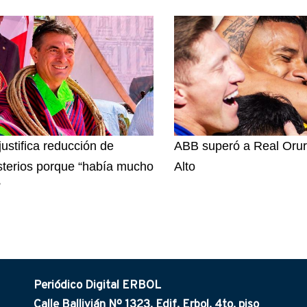
justifica reducción de
ABB superó a Real Orur
sterios porque “había mucho
Alto
”
Periódico Digital ERBOL
Calle Ballivián Nº 1323, Edif. Erbol. 4to. piso