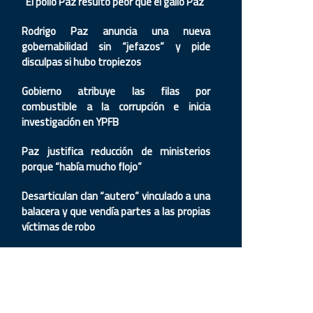
“El pollo Paz resultó peor que el gallo Paz”
Rodrigo Paz anuncia una nueva
gobernabilidad sin “jefazos” y pide
disculpas si hubo tropiezos
Gobierno atribuye las filas por
combustible a la corrupción e inicia
investigación en YPFB
Paz justifica reducción de ministerios
porque “había mucho flojo”
Desarticulan clan “autero” vinculado a una
balacera y que vendía partes a las propias
víctimas de robo