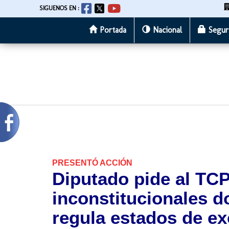
SIGUENOS EN :
Portada
Nacional
Segur
Pasar
al
contenido
principal
PRESENTÓ ACCIÓN
Diputado pide al TCP
inconstitucionales do
regula estados de e