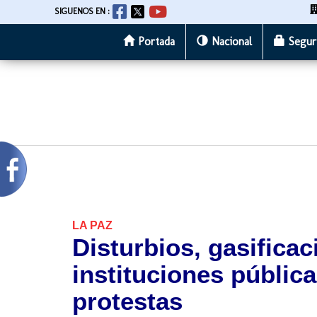
SIGUENOS EN :
Portada
Nacional
Segur
Pasar
al
contenido
principal
LA PAZ
Disturbios, gasifica
instituciones públic
protestas