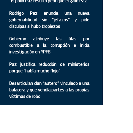
“El pollo Paz resultó peor que el gallo Paz”
Rodrigo Paz anuncia una nueva
gobernabilidad sin “jefazos” y pide
disculpas si hubo tropiezos
Gobierno atribuye las filas por
combustible a la corrupción e inicia
investigación en YPFB
Paz justifica reducción de ministerios
porque “había mucho flojo”
Desarticulan clan “autero” vinculado a una
balacera y que vendía partes a las propias
víctimas de robo