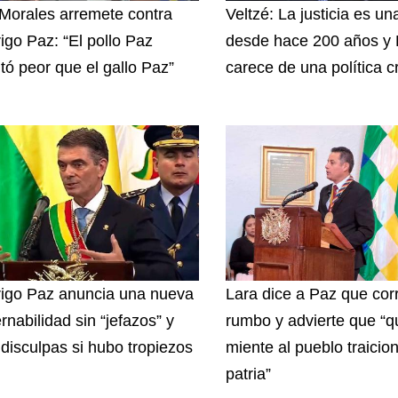
Morales arremete contra
Veltzé: La justicia es u
igo Paz: “El pollo Paz
desde hace 200 años y B
ltó peor que el gallo Paz”
carece de una política c
igo Paz anuncia una nueva
Lara dice a Paz que corr
rnabilidad sin “jefazos” y
rumbo y advierte que “q
 disculpas si hubo tropiezos
miente al pueblo traicion
patria”