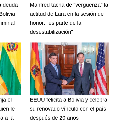
na deuda
Manfred tacha de “vergüenza” la
olivia
actitud de Lara en la sesión de
riminal
honor: “es parte de la
desestabilización”
ija el
EEUU felicita a Bolivia y celebra
uien le
su renovado vínculo con el país
a a la
después de 20 años