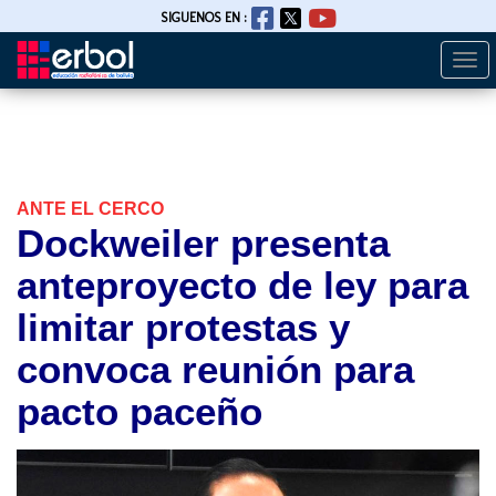
SIGUENOS EN :
Togg
Pasar
navi
al
contenido
principal
ANTE EL CERCO
Dockweiler presenta
anteproyecto de ley para
limitar protestas y
convoca reunión para
pacto paceño