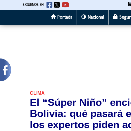
SIGUENOS EN :
Portada
Nacional
Segur
Pasar
al
contenido
principal
CLIMA
El “Súper Niño” enci
Bolivia: qué pasará 
los expertos piden a