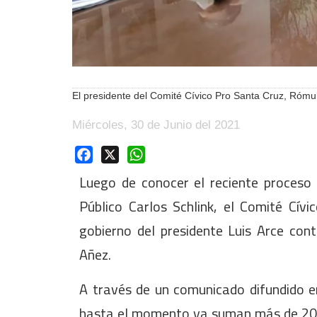
El presidente del Comité Cívico Pro Santa Cruz, Rómu
Miércoles, 30 de Junio del 2021
Facebook
X
WhatsApp
Luego de conocer el reciente proceso 
Público Carlos Schlink, el Comité Cív
gobierno del presidente Luis Arce con
Añez.
A través de un comunicado difundido en
hasta el momento ya suman más de 20 l