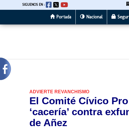
SIGUENOS EN :
Portada
Nacional
Segur
Pasar
al
contenido
principal
ADVIERTE REVANCHISMO
El Comité Cívico Pr
‘cacería’ contra exf
de Añez