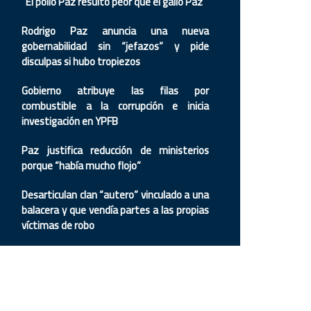
“El pollo Paz resultó peor que el gallo Paz”
Rodrigo Paz anuncia una nueva
gobernabilidad sin “jefazos” y pide
disculpas si hubo tropiezos
Gobierno atribuye las filas por
combustible a la corrupción e inicia
investigación en YPFB
Paz justifica reducción de ministerios
porque “había mucho flojo”
Desarticulan clan “autero” vinculado a una
balacera y que vendía partes a las propias
víctimas de robo