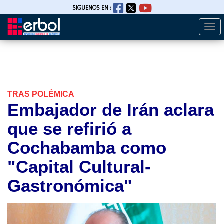
SIGUENOS EN :
Togg
Pasar
navi
al
contenido
principal
TRAS POLÉMICA
Embajador de Irán aclara
que se refirió a
Cochabamba como
"Capital Cultural-
Gastronómica"