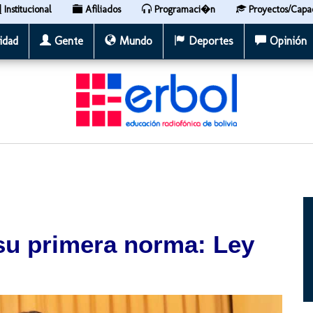
Institucional
Afiliados
Programaci�n
Proyectos/Capa
idad
Gente
Mundo
Deportes
Opinión
u primera norma: Ley