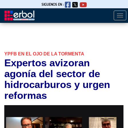
SIGUENOS EN :
Togg
Pasar
navi
al
contenido
principal
YPFB EN EL OJO DE LA TORMENTA
Expertos avizoran
agonía del sector de
hidrocarburos y urgen
reformas