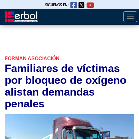
SIGUENOS EN :
Togg
Pasar
navi
al
contenido
principal
FORMAN ASOCIACIÓN
Familiares de víctimas
por bloqueo de oxígeno
alistan demandas
penales