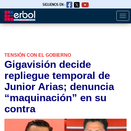
SIGUENOS EN :
Togg
Pasar
navi
al
contenido
principal
TENSIÓN CON EL GOBIERNO
Gigavisión decide
repliegue temporal de
Junior Arias; denuncia
“maquinación” en su
contra