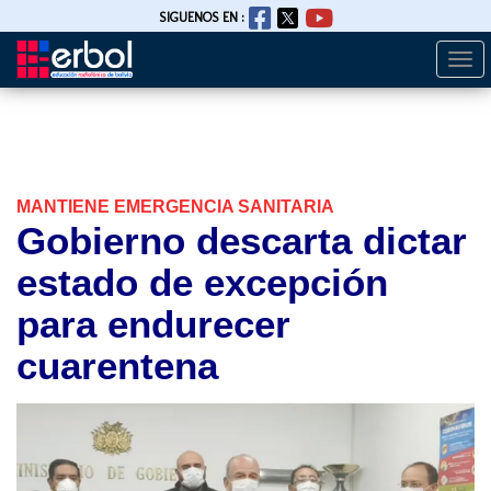
SIGUENOS EN :
Togg
Pasar
navi
al
contenido
principal
MANTIENE EMERGENCIA SANITARIA
Gobierno descarta dictar
estado de excepción
para endurecer
cuarentena