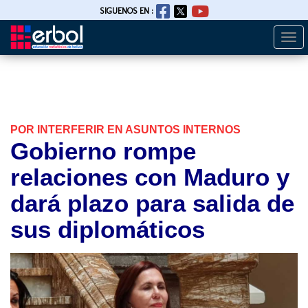
SIGUENOS EN :
Togg
Pasar
navi
al
contenido
principal
POR INTERFERIR EN ASUNTOS INTERNOS
Gobierno rompe
relaciones con Maduro y
dará plazo para salida de
sus diplomáticos