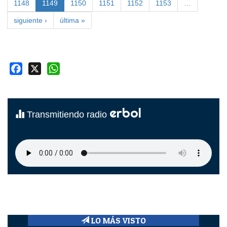
1148
1149
1150
1151
1152
1153
…
siguiente ›
última »
Facebook
X
WhatsApp
erbol
Transmitiendo radio
LO MÁS VISTO