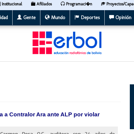
Institucional
Afiliados
Programaci�n
Proyectos/Capa
idad
Gente
Mundo
Deportes
Opinión
a Contralor Ara ante ALP por violar
Carmen Rosa O.C., auditora con 24 años de