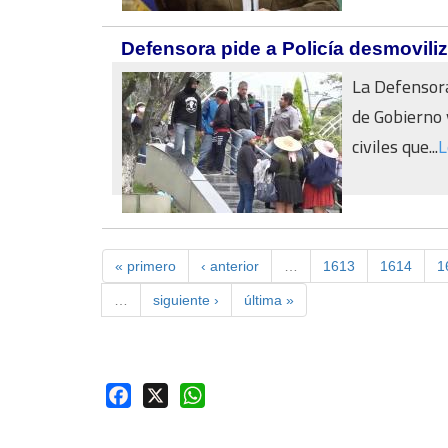
Defensora pide a Policía desmovil
La Defensora
de Gobierno 
civiles que...
L
« primero
‹ anterior
…
1613
1614
1
…
siguiente ›
última »
Facebook
X
WhatsApp