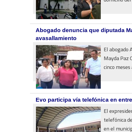
Abogado denuncia que diputada May
avasallamiento
El abogado A
Mayda Paz Ca
cinco meses a 
Evo participa vía telefónica en en
El expreside
telefónica d
en el municip