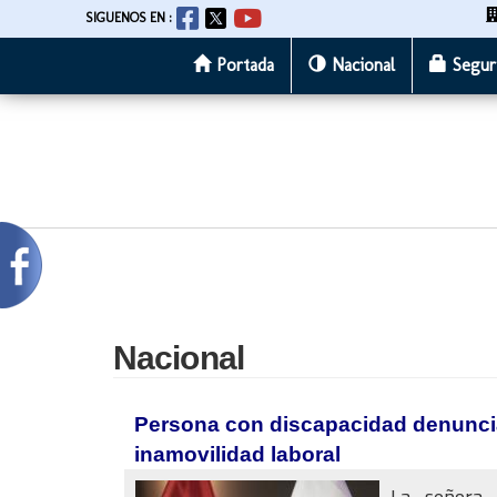
SIGUENOS EN :
Portada
Nacional
Segur
Pasar
al
contenido
principal
Nacional
Persona con discapacidad denuncia 
inamovilidad laboral
La señora 