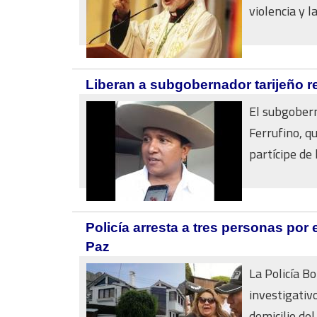
violencia y las
Liberan a subgobernador tarijeño re
El subgobern
Ferrufino, q
partícipe de 
Policía arresta a tres personas por
Paz
La Policía B
investigativ
domicilio del