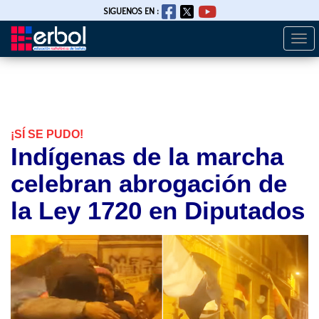
SIGUENOS EN :
Togg
Pasar
navi
al
contenido
principal
¡SÍ SE PUDO!
Indígenas de la marcha
celebran abrogación de
la Ley 1720 en Diputados