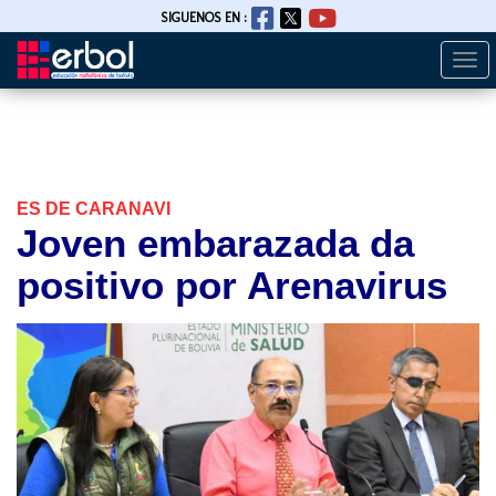
SIGUENOS EN :
Togg
Pasar
navi
al
contenido
principal
ES DE CARANAVI
Joven embarazada da
positivo por Arenavirus