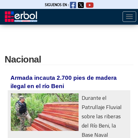
SIGUENOS EN :
Togg
Pasar
navi
al
contenido
principal
Nacional
Armada incauta 2.700 pies de madera
ilegal en el río Beni
Durante el
Patrullaje Fluvial
sobre las riberas
del Río Beni, la
Base Naval