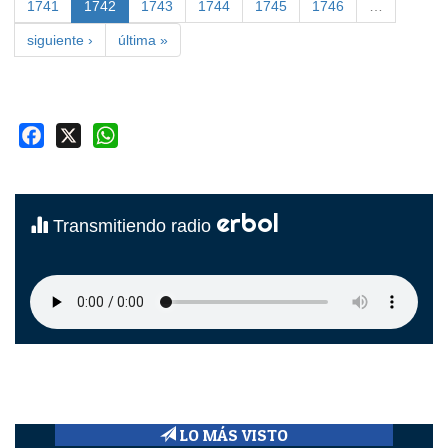
1741
1742
1743
1744
1745
1746
…
siguiente ›
última »
Facebook
X
WhatsApp
erbol
Transmitiendo radio
LO MÁS VISTO