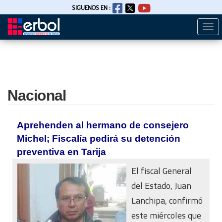
SIGUENOS EN :
Togg
Pasar
navi
al
contenido
principal
Nacional
Aprehenden al hermano de consejero
Michel; Fiscalía pedirá su detención
preventiva en Tarija
El fiscal General
del Estado, Juan
Lanchipa, confirmó
este miércoles que