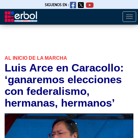
SIGUENOS EN :
Togg
Pasar
navi
al
contenido
principal
AL INICIO DE LA MARCHA
Luis Arce en Caracollo:
‘ganaremos elecciones
con federalismo,
hermanas, hermanos’