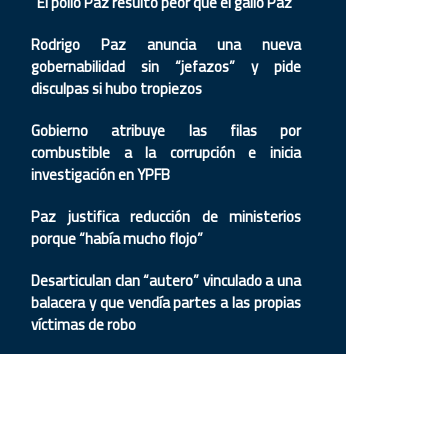
“El pollo Paz resultó peor que el gallo Paz”
Rodrigo Paz anuncia una nueva
gobernabilidad sin “jefazos” y pide
disculpas si hubo tropiezos
Gobierno atribuye las filas por
combustible a la corrupción e inicia
investigación en YPFB
Paz justifica reducción de ministerios
porque “había mucho flojo”
Desarticulan clan “autero” vinculado a una
balacera y que vendía partes a las propias
víctimas de robo