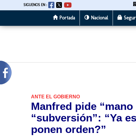
SIGUENOS EN :
Portada
Nacional
Segur
Pasar
al
contenido
principal
ANTE EL GOBIERNO
Manfred pide “mano 
“subversión”: “Ya es
ponen orden?”