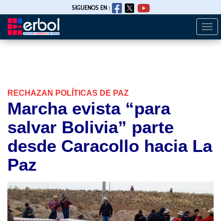
SIGUENOS EN :
Togg
Pasar
navi
al
contenido
principal
RECHAZAN POLÍTICAS DE PAZ
Marcha evista “para
salvar Bolivia” parte
desde Caracollo hacia La
Paz